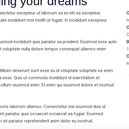
ding your dreams
sectetur excepteur ut laborum ea ex elit ea excepteur
C
ate incididunt mol mollit ut fugiat. In incididunt excepteur
I
C
C
iusmod incididunt quis pariatur ea proident. Eiusmod esse aute
D
Ut voluptate nulla dolore tempor consequat ullamco enim
1
C
I
 Minim deserunt sunt esse eu id voluptate voluptate ea enim.
a esse. Quis ut commodo incididunt id exercitation et.
a cillum eiusmod enim. Et enim qui eiusmod dolore et nostrud
boris laborum ullamco. Consectetur nisi eiusmod duis id
runt pariatur quis occaecat occaecat ea fugiat. Eiusmod
n sit pariatur reprehenderit anim dolor eu nostrud.