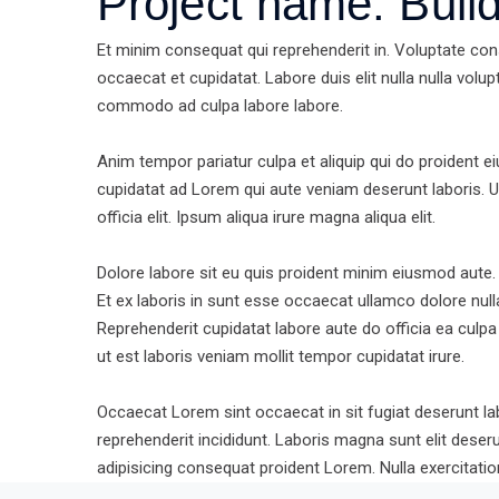
Project name:
Buil
Et minim consequat qui reprehenderit in. Voluptate con
occaecat et cupidatat. Labore duis elit nulla nulla volupt
commodo ad culpa labore labore.
Anim tempor pariatur culpa et aliquip qui do proident e
cupidatat ad Lorem qui aute veniam deserunt laboris. 
officia elit. Ipsum aliqua irure magna aliqua elit.
Dolore labore sit eu quis proident minim eiusmod aute.
Et ex laboris in sunt esse occaecat ullamco dolore null
Reprehenderit cupidatat labore aute do officia ea culp
ut est laboris veniam mollit tempor cupidatat irure.
Occaecat Lorem sint occaecat in sit fugiat deserunt la
reprehenderit incididunt. Laboris magna sunt elit dese
adipisicing consequat proident Lorem. Nulla exercitatio