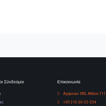
οι Σύνδεσμοι
Επικοινωνία
α
Αχαρνών 385, Αθήνα 111
ες
+30 210-20-22-234