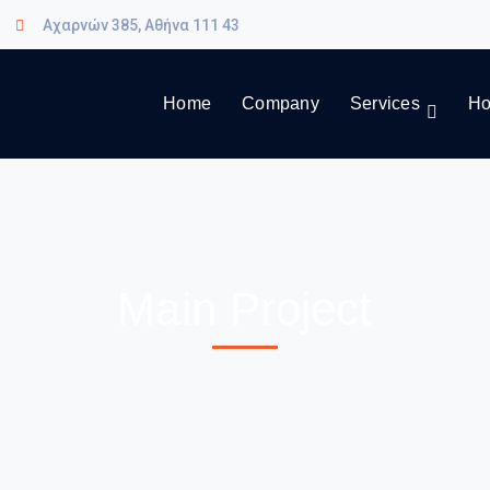
Αχαρνών 385, Αθήνα 111 43
Home
Company
Services
Ho
Main Project