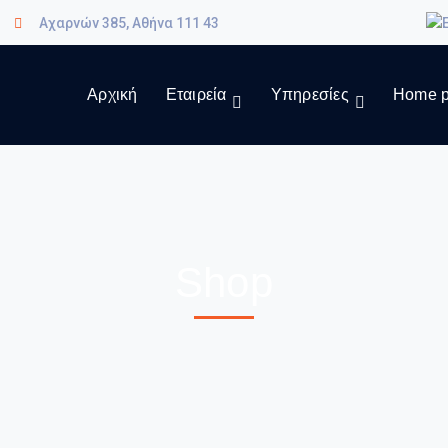
Αχαρνών 385, Αθήνα 111 43
Αρχική
Εταιρεία
Υπηρεσίες
Home p
Shop