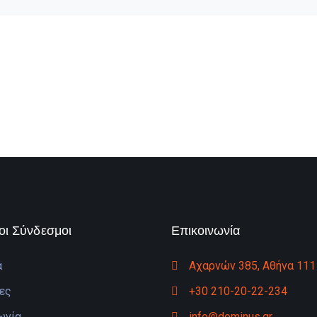
οι Σύνδεσμοι
Επικοινωνία
α
Αχαρνών 385, Αθήνα 111
ες
+30 210-20-22-234
ωνία
info@dominus.gr