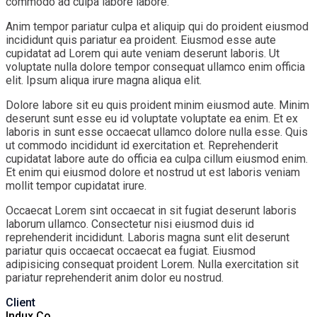
commodo ad culpa labore labore.
Anim tempor pariatur culpa et aliquip qui do proident eiusmod
incididunt quis pariatur ea proident. Eiusmod esse aute
cupidatat ad Lorem qui aute veniam deserunt laboris. Ut
voluptate nulla dolore tempor consequat ullamco enim officia
elit. Ipsum aliqua irure magna aliqua elit.
Dolore labore sit eu quis proident minim eiusmod aute. Minim
deserunt sunt esse eu id voluptate voluptate ea enim. Et ex
laboris in sunt esse occaecat ullamco dolore nulla esse. Quis
ut commodo incididunt id exercitation et. Reprehenderit
cupidatat labore aute do officia ea culpa cillum eiusmod enim.
Et enim qui eiusmod dolore et nostrud ut est laboris veniam
mollit tempor cupidatat irure.
Occaecat Lorem sint occaecat in sit fugiat deserunt laboris
laborum ullamco. Consectetur nisi eiusmod duis id
reprehenderit incididunt. Laboris magna sunt elit deserunt
pariatur quis occaecat occaecat ea fugiat. Eiusmod
adipisicing consequat proident Lorem. Nulla exercitation sit
pariatur reprehenderit anim dolor eu nostrud.
Client
Indux Co