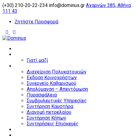
(+30) 210-20-22-234
info@dominus.gr
Αχαρνών 385, Αθήνα
111 43
Ζητήστε Προσφορά
Αρχική
Εταιρεία
Γιατί μαζί
Υπηρεσίες
Διαχείριση Πολυκατοικιών
Εκδοση Κοινοχρήστων
Συνεργείο Καθαρισμού
Απολύμανση – Απεντόμωση
Πυρασφάλεια
Συμβουλευτικές Υπηρεσίες
Συντήρηση Καυστήρα
Διανομή πετρελαίου
Συντήρηση Κήπων
Συντηρήσεις Επισκευές
Home partners
Business partners