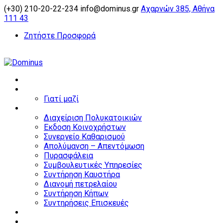
(+30) 210-20-22-234
info@dominus.gr
Αχαρνών 385, Αθήνα
111 43
Ζητήστε Προσφορά
Αρχική
Εταιρεία
Γιατί μαζί
Υπηρεσίες
Διαχείριση Πολυκατοικιών
Εκδοση Κοινοχρήστων
Συνεργείο Καθαρισμού
Απολύμανση – Απεντόμωση
Πυρασφάλεια
Συμβουλευτικές Υπηρεσίες
Συντήρηση Καυστήρα
Διανομή πετρελαίου
Συντήρηση Κήπων
Συντηρήσεις Επισκευές
Home partners
Business partners