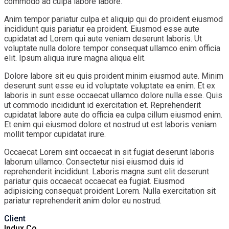
commodo ad culpa labore labore.
Anim tempor pariatur culpa et aliquip qui do proident eiusmod
incididunt quis pariatur ea proident. Eiusmod esse aute
cupidatat ad Lorem qui aute veniam deserunt laboris. Ut
voluptate nulla dolore tempor consequat ullamco enim officia
elit. Ipsum aliqua irure magna aliqua elit.
Dolore labore sit eu quis proident minim eiusmod aute. Minim
deserunt sunt esse eu id voluptate voluptate ea enim. Et ex
laboris in sunt esse occaecat ullamco dolore nulla esse. Quis
ut commodo incididunt id exercitation et. Reprehenderit
cupidatat labore aute do officia ea culpa cillum eiusmod enim.
Et enim qui eiusmod dolore et nostrud ut est laboris veniam
mollit tempor cupidatat irure.
Occaecat Lorem sint occaecat in sit fugiat deserunt laboris
laborum ullamco. Consectetur nisi eiusmod duis id
reprehenderit incididunt. Laboris magna sunt elit deserunt
pariatur quis occaecat occaecat ea fugiat. Eiusmod
adipisicing consequat proident Lorem. Nulla exercitation sit
pariatur reprehenderit anim dolor eu nostrud.
Client
Indux Co