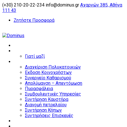
(+30) 210-20-22-234
info@dominus.gr
Αχαρνών 385, Αθήνα
111 43
Ζητήστε Προσφορά
Αρχική
Εταιρεία
Γιατί μαζί
Υπηρεσίες
Διαχείριση Πολυκατοικιών
Εκδοση Κοινοχρήστων
Συνεργείο Καθαρισμού
Απολύμανση – Απεντόμωση
Πυρασφάλεια
Συμβουλευτικές Υπηρεσίες
Συντήρηση Καυστήρα
Διανομή πετρελαίου
Συντήρηση Κήπων
Συντηρήσεις Επισκευές
Home partners
Business partners