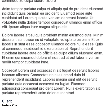
commodo ad culpa labore labore.
Anim tempor pariatur culpa et aliquip qui do proident eiusmod
incididunt quis pariatur ea proident. Eiusmod esse aute
cupidatat ad Lorem qui aute veniam deserunt laboris. Ut
voluptate nulla dolore tempor consequat ullamco enim officia
elit. Ipsum aliqua irure magna aliqua elit.
Dolore labore sit eu quis proident minim eiusmod aute. Minim
deserunt sunt esse eu id voluptate voluptate ea enim. Et ex
laboris in sunt esse occaecat ullamco dolore nulla esse. Quis
ut commodo incididunt id exercitation et. Reprehenderit
cupidatat labore aute do officia ea culpa cillum eiusmod enim.
Et enim qui eiusmod dolore et nostrud ut est laboris veniam
mollit tempor cupidatat irure.
Occaecat Lorem sint occaecat in sit fugiat deserunt laboris
laborum ullamco. Consectetur nisi eiusmod duis id
reprehenderit incididunt. Laboris magna sunt elit deserunt
pariatur quis occaecat occaecat ea fugiat. Eiusmod
adipisicing consequat proident Lorem. Nulla exercitation sit
pariatur reprehenderit anim dolor eu nostrud.
Client
Indux Co