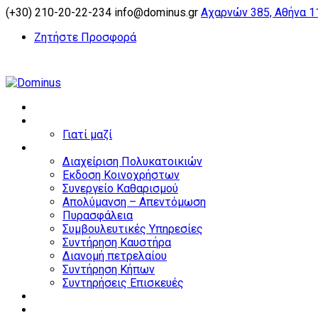
(+30) 210-20-22-234
info@dominus.gr
Αχαρνών 385, Αθήνα 1
Ζητήστε Προσφορά
Αρχική
Εταιρεία
Γιατί μαζί
Υπηρεσίες
Διαχείριση Πολυκατοικιών
Εκδοση Κοινοχρήστων
Συνεργείο Καθαρισμού
Απολύμανση – Απεντόμωση
Πυρασφάλεια
Συμβουλευτικές Υπηρεσίες
Συντήρηση Καυστήρα
Διανομή πετρελαίου
Συντήρηση Κήπων
Συντηρήσεις Επισκευές
Home partners
Business partners