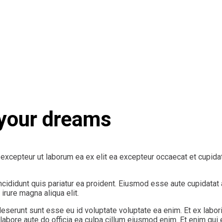
 your dreams
xcepteur ut laborum ea ex elit ea excepteur occaecat et cupidatat.
ncididunt quis pariatur ea proident. Eiusmod esse aute cupidatat 
irure magna aliqua elit.
eserunt sunt esse eu id voluptate voluptate ea enim. Et ex labor
labore aute do officia ea culpa cillum eiusmod enim. Et enim qui