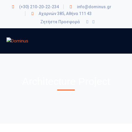
(+30) 210-20-22-234
info@dominus.gr
Αχαρνών 385, Αθήνα 111 43
Ζητήστε Προσφορά
Architecture Project