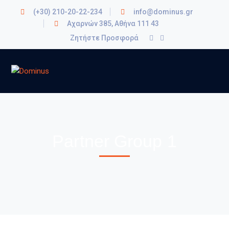
(+30) 210-20-22-234
info@dominus.gr
Αχαρνών 385, Αθήνα 111 43
Ζητήστε Προσφορά
Partner Group 1