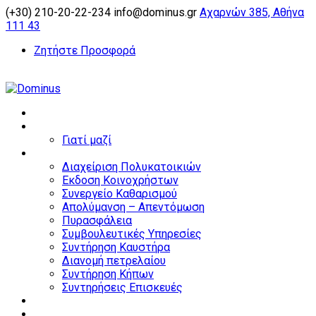
(+30) 210-20-22-234
info@dominus.gr
Αχαρνών 385, Αθήνα
111 43
Ζητήστε Προσφορά
Αρχική
Εταιρεία
Γιατί μαζί
Υπηρεσίες
Διαχείριση Πολυκατοικιών
Εκδοση Κοινοχρήστων
Συνεργείο Καθαρισμού
Απολύμανση – Απεντόμωση
Πυρασφάλεια
Συμβουλευτικές Υπηρεσίες
Συντήρηση Καυστήρα
Διανομή πετρελαίου
Συντήρηση Κήπων
Συντηρήσεις Επισκευές
Home partners
Business partners